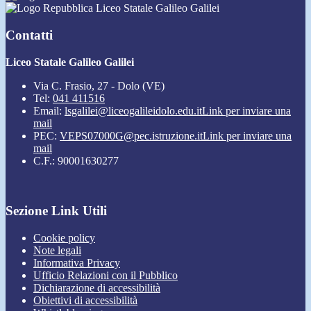
Liceo Statale Galileo Galilei
Contatti
Liceo Statale Galileo Galilei
Via C. Frasio, 27 - Dolo (VE)
Tel:
041 411516
Email:
lsgalilei@liceogalileidolo.edu.it
Link per inviare una
mail
PEC:
VEPS07000G@pec.istruzione.it
Link per inviare una
mail
C.F.: 90001630277
Sezione Link Utili
Cookie policy
Note legali
Informativa Privacy
Ufficio Relazioni con il Pubblico
Dichiarazione di accessibilità
Obiettivi di accessibilità