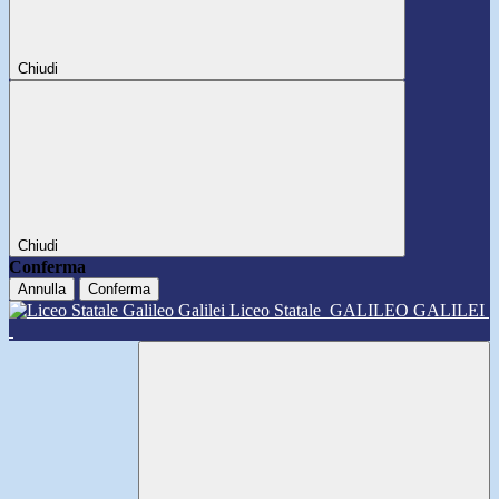
Chiudi
Chiudi
Conferma
Annulla
Conferma
Liceo Statale
GALILEO GALILEI