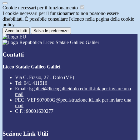
Cookie necessari per il funzionamento
I cookie necessari per il funzionamento non possono essere
disabilitati. È possibile consultare l'elenco nella pagina della cookie
policy.
Accetta tutti
Salva le preferenze
Liceo Statale Galileo Galilei
Contatti
Liceo Statale Galileo Galilei
Via C. Frasio, 27 - Dolo (VE)
Tel:
041 411516
Email:
lsgalilei@liceogalileidolo.edu.it
Link per inviare una
mail
PEC:
VEPS07000G@pec.istruzione.it
Link per inviare una
mail
C.F.: 90001630277
Sezione Link Utili