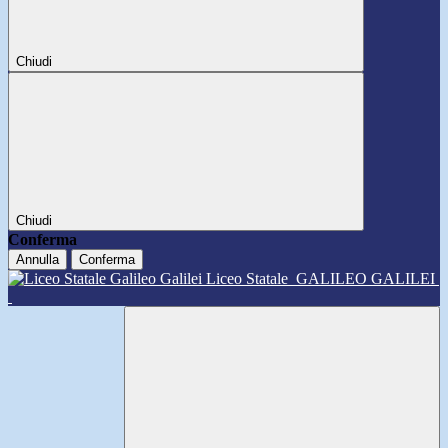
Chiudi
Chiudi
Conferma
Annulla
Conferma
Liceo Statale
GALILEO GALILEI