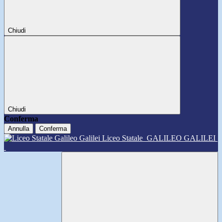
Chiudi
Chiudi
Conferma
Annulla
Conferma
Liceo Statale
GALILEO GALILEI