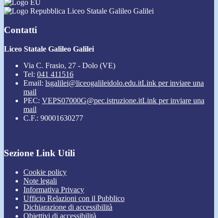
Liceo Statale Galileo Galilei
Contatti
Liceo Statale Galileo Galilei
Via C. Frasio, 27 - Dolo (VE)
Tel:
041 411516
Email:
lsgalilei@liceogalileidolo.edu.it
Link per inviare una
mail
PEC:
VEPS07000G@pec.istruzione.it
Link per inviare una
mail
C.F.: 90001630277
Sezione Link Utili
Cookie policy
Note legali
Informativa Privacy
Ufficio Relazioni con il Pubblico
Dichiarazione di accessibilità
Obiettivi di accessibilità