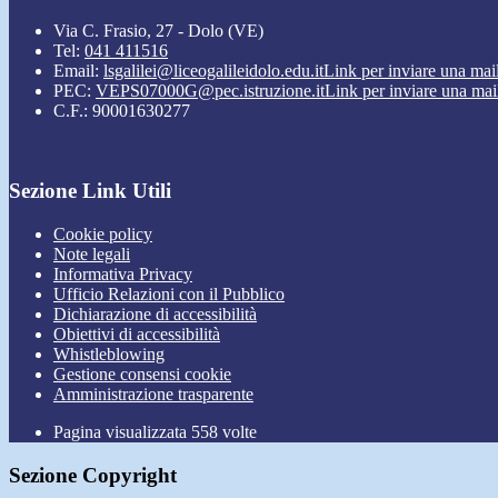
Via C. Frasio, 27 - Dolo (VE)
Tel:
041 411516
Email:
lsgalilei@liceogalileidolo.edu.it
Link per inviare una mai
PEC:
VEPS07000G@pec.istruzione.it
Link per inviare una mai
C.F.: 90001630277
Sezione Link Utili
Cookie policy
Note legali
Informativa Privacy
Ufficio Relazioni con il Pubblico
Dichiarazione di accessibilità
Obiettivi di accessibilità
Whistleblowing
Gestione consensi cookie
Amministrazione trasparente
Pagina visualizzata
558
volte
Sezione Copyright