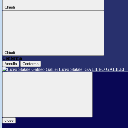
Chiudi
Chiudi
Conferma
Annulla
Conferma
Liceo Statale
GALILEO GALILEI
close