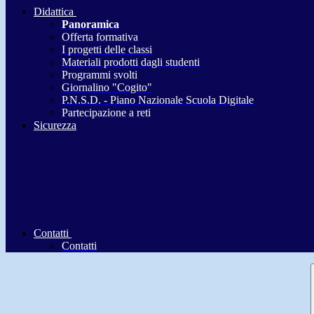
Didattica
Panoramica
Offerta formativa
I progetti delle classi
Materiali prodotti dagli studenti
Programmi svolti
Giornalino "Cogito"
P.N.S.D. - Piano Nazionale Scuola Digitale
Partecipazione a reti
Sicurezza
Contatti
Contatti