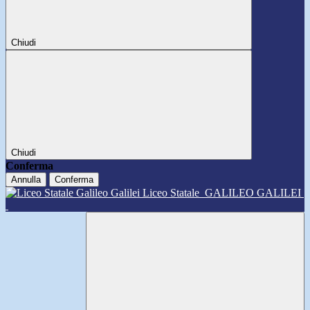
Chiudi
Chiudi
Conferma
Annulla
Conferma
Liceo Statale
GALILEO GALILEI