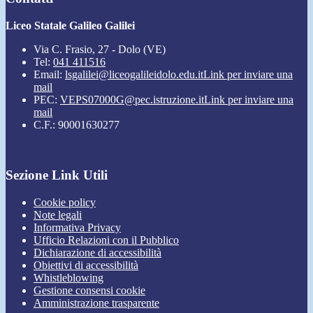
Liceo Statale Galileo Galilei
Via C. Frasio, 27 - Dolo (VE)
Tel:
041 411516
Email:
lsgalilei@liceogalileidolo.edu.it
Link per inviare una
mail
PEC:
VEPS07000G@pec.istruzione.it
Link per inviare una
mail
C.F.: 90001630277
Sezione Link Utili
Cookie policy
Note legali
Informativa Privacy
Ufficio Relazioni con il Pubblico
Dichiarazione di accessibilità
Obiettivi di accessibilità
Whistleblowing
Gestione consensi cookie
Amministrazione trasparente