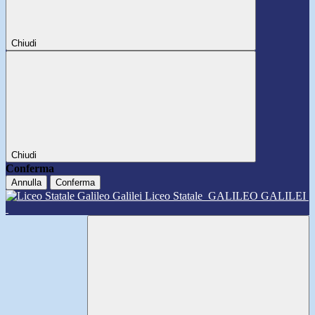
Chiudi
Chiudi
Conferma
Annulla
Conferma
Liceo Statale
GALILEO GALILEI