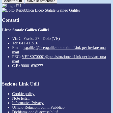
Accetta tutti
Salva le preferenze
Liceo Statale Galileo Galilei
Contatti
Liceo Statale Galileo Galilei
Via C. Frasio, 27 - Dolo (VE)
Tel:
041 411516
Email:
lsgalilei@liceogalileidolo.edu.it
Link per inviare una
mail
PEC:
VEPS07000G@pec.istruzione.it
Link per inviare una
mail
C.F.: 90001630277
Sezione Link Utili
Cookie policy
Note legali
Informativa Privacy
Ufficio Relazioni con il Pubblico
Dichiarazione di accessibilità