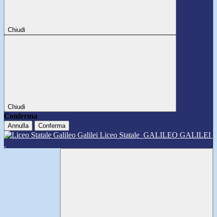
Chiudi
Chiudi
Conferma
Annulla
Conferma
Liceo Statale
GALILEO GALILEI