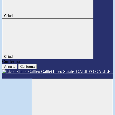
Chiudi
Chiudi
Conferma
Annulla
Conferma
Liceo Statale
GALILEO GALILEI