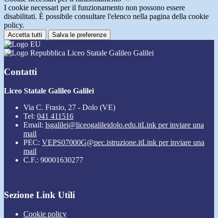
I cookie necessari per il funzionamento non possono essere
disabilitati. È possibile consultare l'elenco nella pagina della cookie
policy.
Accetta tutti
Salva le preferenze
Liceo Statale Galileo Galilei
Contatti
Liceo Statale Galileo Galilei
Via C. Frasio, 27 - Dolo (VE)
Tel:
041 411516
Email:
lsgalilei@liceogalileidolo.edu.it
Link per inviare una
mail
PEC:
VEPS07000G@pec.istruzione.it
Link per inviare una
mail
C.F.: 90001630277
Sezione Link Utili
Cookie policy