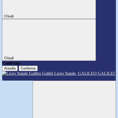
Chiudi
Chiudi
Conferma
Annulla
Conferma
Liceo Statale
GALILEO GALILEI