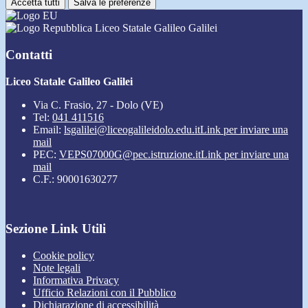
Accetta tutti
Salva le preferenze
Liceo Statale Galileo Galilei
Contatti
Liceo Statale Galileo Galilei
Via C. Frasio, 27 - Dolo (VE)
Tel:
041 411516
Email:
lsgalilei@liceogalileidolo.edu.it
Link per inviare una
mail
PEC:
VEPS07000G@pec.istruzione.it
Link per inviare una
mail
C.F.: 90001630277
Sezione Link Utili
Cookie policy
Note legali
Informativa Privacy
Ufficio Relazioni con il Pubblico
Dichiarazione di accessibilità