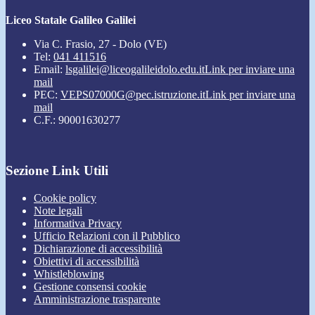
Liceo Statale Galileo Galilei
Via C. Frasio, 27 - Dolo (VE)
Tel:
041 411516
Email:
lsgalilei@liceogalileidolo.edu.it
Link per inviare una
mail
PEC:
VEPS07000G@pec.istruzione.it
Link per inviare una
mail
C.F.: 90001630277
Sezione Link Utili
Cookie policy
Note legali
Informativa Privacy
Ufficio Relazioni con il Pubblico
Dichiarazione di accessibilità
Obiettivi di accessibilità
Whistleblowing
Gestione consensi cookie
Amministrazione trasparente