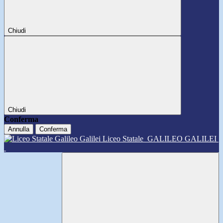
Chiudi
Chiudi
Conferma
Annulla
Conferma
Liceo Statale
GALILEO GALILEI