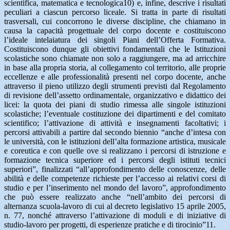
scientifica, matematica e tecnologica10) e, infine, descrive i risultati
peculiari a ciascun percorso liceale. Si tratta in parte di risultati
trasversali, cui concorrono le diverse discipline, che chiamano in
causa la capacità progettuale del corpo docente e costituiscono
l’ideale intelaiatura dei singoli Piani dell’Offerta Formativa.
Costituiscono dunque gli obiettivi fondamentali che le Istituzioni
scolastiche sono chiamate non solo a raggiungere, ma ad arricchire
in base alla propria storia, al collegamento col territorio, alle proprie
eccellenze e alle professionalità presenti nel corpo docente, anche
attraverso il pieno utilizzo degli strumenti previsti dal Regolamento
di revisione dell’assetto ordinamentale, organizzativo e didattico dei
licei: la quota dei piani di studio rimessa alle singole istituzioni
scolastiche; l’eventuale costituzione dei dipartimenti e del comitato
scientifico; l’attivazione di attività e insegnamenti facoltativi; i
percorsi attivabili a partire dal secondo biennio “anche d’intesa con
le università, con le istituzioni dell’alta formazione artistica, musicale
e coreutica e con quelle ove si realizzano i percorsi di istruzione e
formazione tecnica superiore ed i percorsi degli istituti tecnici
superiori”, finalizzati “all’approfondimento delle conoscenze, delle
abilità e delle competenze richieste per l’accesso ai relativi corsi di
studio e per l’inserimento nel mondo del lavoro”, approfondimento
che può essere realizzato anche “nell’ambito dei percorsi di
alternanza scuola-lavoro di cui al decreto legislativo 15 aprile 2005,
n. 77, nonché attraverso l’attivazione di moduli e di iniziative di
studio-lavoro per progetti, di esperienze pratiche e di tirocinio”11.