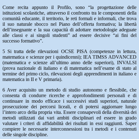
Come recita appunto il Profilo, sono “la progettazione delle
istituzioni scolastiche, attraverso il confronto tra le componenti della
comunità educante, il territorio, le reti formali e informali, che trova
il suo naturale sbocco nel Piano dell’offerta formativa; la libertà
dell’insegnante e la sua capacità di adottare metodologie adeguate
alle classi e ai singoli studenti” ad essere decisive “ai fini del
successo formativo”.
5 Si tratta delle rilevazioni OCSE PISA (competenze in lettura,
matematica e scienze per i quindicenni); IEA TIMSS ADVANCED
(matematica e scienze all’ultimo anno delle superiori), INVALSI
(prova nazionale di italiano e di matematica nell’esame di stato al
termine del primo ciclo, rilevazioni degli apprendimenti in italiano e
matematica in II e V primaria).
6 Aver acquisito un metodo di studio autonomo e flessibile, che
consenta di condurre ricerche e approfondimenti personali e di
continuare in modo efficace i successivi studi superiori, naturale
prosecuzione dei percorsi liceali, e di potersi aggiornare lungo
l’intero arco della propria vita. Essere consapevoli della diversità dei
metodi utilizzati dai vari ambiti disciplinari ed essere in grado
valutare i criteri di affidabilità dei risultati in essi raggiunti. Saper
compiere le necessarie interconnessioni tra i metodi e i contenuti
delle singole discipline.