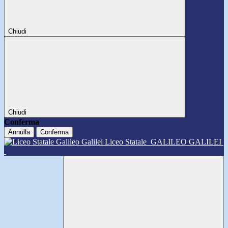
Chiudi
Chiudi
Conferma
Annulla
Conferma
Liceo Statale
GALILEO GALILEI