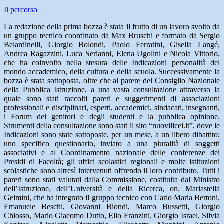
Il percorso
La redazione della prima bozza è stata il frutto di un lavoro svolto da
un gruppo tecnico coordinato da Max Bruschi e formato da Sergio
Belardinelli, Giorgio Bolondi, Paolo Ferratini, Gisella Langé,
Andrea Ragazzini, Luca Serianni, Elena Ugolini e Nicola Vittorio,
che ha coinvolto nella stesura delle Indicazioni personalità del
mondo accademico, della cultura e della scuola. Successivamente la
bozza è stata sottoposta, oltre che al parere del Consiglio Nazionale
della Pubblica Istruzione, a una vasta consultazione attraverso la
quale sono stati raccolti pareri e suggerimenti di associazioni
professionali e disciplinari, esperti, accademici, sindacati, insegnanti,
i Forum dei genitori e degli studenti e la pubblica opinione.
Strumenti della consultazione sono stati il sito “nuovilicei.it”, dove le
Indicazioni sono state sottoposte, per un mese, a un libero dibattito;
uno specifico questionario, inviato a una pluralità di soggetti
associativi e al Coordinamento nazionale delle conferenze dei
Presidi di Facoltà; gli uffici scolastici regionali e molte istituzioni
scolastiche sono altresì intervenuti offrendo il loro contributo. Tutti i
pareri sono stati valutati dalla Commissione, costituita dal Ministro
dell’Istruzione, dell’Università e della Ricerca, on. Mariastella
Gelmini, che ha integrato il gruppo tecnico con Carlo Maria Bertoni,
Emanuele Beschi, Giovanni Biondi, Marco Bussetti, Giorgio
Chiosso, Mario Giacomo Dutto, Elio Franzini, Giorgio Israel, Silvia