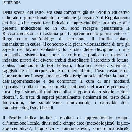
istruzione.
Detta scelta, del resto, era stata compiuta già nel Profilo educativo
culturale e professionale dello studente (allegato A al Regolamento
dei licei), che costituisce l’ideale e imprescindibile preambolo alle
presenti Indicazioni ed in cui sono recepite pienamente le
Raccomandazioni di Lisbona per l’apprendimento permanente e il
Regolamento sull’obbligo di istruzione. Il Profilo chiama
innanzitutto in causa “il concorso e la piena valorizzazione di tutti gli
aspetti del lavoro scolastico: lo studio delle discipline in una
prospettiva sistematica, storica e critica; la pratica dei metodi di
indagine propri dei diversi ambiti disciplinari; l’esercizio di lettura,
analisi, traduzione di testi letterari, filosofici, storici, scientifici,
saggistici e di interpretazione di opere d’arte; l’uso costante del
laboratorio per l’insegnamento delle discipline scientifiche; la pratica
dell’argomentazione e del confronto; la cura di una modalità
espositiva scritta ed orale corretta, pertinente, efficace e personale;
l‘uso degli strumenti multimediali a supporto dello studio e della
ricerca”. Si tratta di aspetti puntualmente richiamati nel testo delle
Indicazioni, che sottolineano, innovandoli, i capisaldi della
tradizione degli studi liceali.
Il Profilo indica inoltre i risultati di apprendimento comuni
all’istruzione liceale, divisi nelle cinque aree (metodologica6; logico-
argomentativa7; linguistica e comunicativa8; storico-umanistica9;