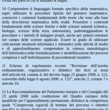
civiltà dei paesi di cui si studiano le lingue.
10 Comprendere il linguaggio formale specifico della matematica,
saper utilizzare le procedure tipiche del pensiero matematico,
conoscere i contenuti fondamentali delle teorie che sono alla base
della descrizione matematica della realtà. Possedere i contenuti
fondamentali delle scienze fisiche e delle scienze naturali (chimica,
biologia, scienze della terra, astronomia), padroneggiandone le
procedure e i metodi di indagine propri, anche per potersi orientare
nel campo delle scienze applicate. Essere in grado di utilizzare
criticamente strumenti informatici e telematici nelle attività di studio
e di approfondimento; comprendere la valenza metodologica
dell’informatica nella formalizzazione e modellizzazione dei processi
complessi e nell’individuazione di procedimenti risolutivi.
11 Schema di regolamento recante “Revisione dell’assetto
ordinamentale, organizzativo e didattico dei licei ai sensi
dell’articolo 64, comma 4, del decreto legge 25 giugno 2008, n. 112,
convertito dalla legge 6 agosto 2008, n. 133”, articolo 2, comma 7 e
articolo 10.
12 La Raccomandazione del Parlamento europeo e del Consiglio del
23 aprile 2008 sulla costituzione del Quadro europeo delle
qualifiche per l’apprendimento permanente, definisce la competenza
quale “Comprovata capacità di termine del percorso e obiettivi
specifici in itinere finalizzati al loro raggiungimento) chiariscono la