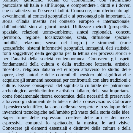
particolare all’Italia e all’Europa, e comprendere i diritti e i doveri
che caratterizzano l’essere cittadini. Conoscere, con riferimento agli
avvenimenti, ai contesti geografici e ai personaggi più importanti, la
storia d’Italia inserita nel contesto europeo e internazionale,
dall’antichità sino ai giorni nostri. Utilizzare metodi (prospettiva
spaziale, relazioni uomo-ambiente, sintesi regionale), concetti
(territorio, regione, localizzazione, scala, diffusione spaziale,
mobilità, relazione, senso del luogo...) e strumenti (carte
geografiche, sistemi informativi geografici, immagini, dati statistici,
fonti soggettive) della geografia per la lettura dei processi storici e
per l’analisi della società contemporanea. Conoscere gli aspetti
fondamentali della cultura e della tradizione letteraria, artistica,
filosofica, religiosa italiana ed europea attraverso lo studio delle
opere, degli autori e delle correnti di pensiero più significativi e
acquisire gli strumenti necessari per confrontarli con altre tradizioni e
culture. Essere consapevoli del significato culturale del patrimonio
archeologico, architettonico e artistico italiano, della sua importanza
come fondamentale risorsa economica, della necessità di preservarlo
attraverso gli strumenti della tutela e della conservazione. Collocare
il pensiero scientifico, la storia delle sue scoperte e lo sviluppo delle
invenzioni tecnologiche nell’ambito più vasto della storia delle idee.
Saper fruire delle espressioni creative delle arti e dei mezzi
espressivi, compresi lo spettacolo, la musica, le arti visive.
Conoscere gli elementi essenziali e distintivi della cultura e della