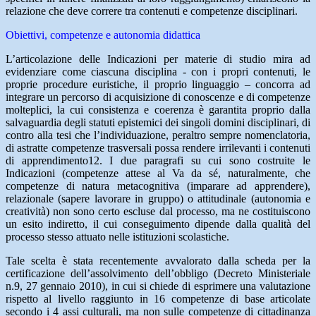
relazione che deve correre tra contenuti e competenze disciplinari.
Obiettivi, competenze e autonomia didattica
L’articolazione delle Indicazioni per materie di studio mira ad
evidenziare come ciascuna disciplina - con i propri contenuti, le
proprie procedure euristiche, il proprio linguaggio – concorra ad
integrare un percorso di acquisizione di conoscenze e di competenze
molteplici, la cui consistenza e coerenza è garantita proprio dalla
salvaguardia degli statuti epistemici dei singoli domini disciplinari, di
contro alla tesi che l’individuazione, peraltro sempre nomenclatoria,
di astratte competenze trasversali possa rendere irrilevanti i contenuti
di apprendimento12. I due paragrafi su cui sono costruite le
Indicazioni (competenze attese al Va da sé, naturalmente, che
competenze di natura metacognitiva (imparare ad apprendere),
relazionale (sapere lavorare in gruppo) o attitudinale (autonomia e
creatività) non sono certo escluse dal processo, ma ne costituiscono
un esito indiretto, il cui conseguimento dipende dalla qualità del
processo stesso attuato nelle istituzioni scolastiche.
Tale scelta è stata recentemente avvalorato dalla scheda per la
certificazione dell’assolvimento dell’obbligo (Decreto Ministeriale
n.9, 27 gennaio 2010), in cui si chiede di esprimere una valutazione
rispetto al livello raggiunto in 16 competenze di base articolate
secondo i 4 assi culturali, ma non sulle competenze di cittadinanza