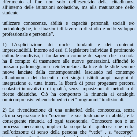
riferimento al fine non solo dell’esercizio della cittadinanza
all’interno delle istituzioni scolastiche, ma alla maturazione dello
studente.
utilizzare conoscenze, abilità e capacità personali, sociali e/o
metodologiche, in situazioni di lavoro o di studio e nello sviluppo
professionale e personale”.
1) L’esplicitazione dei nuclei fondanti e dei contenuti
imprescindibili. Intorno ad essi, il legislatore individua il patrimonio
culturale condiviso, il fondamento comune del sapere che la scuola
ha il compito di trasmettere alle nuove generazioni, affinché lo
possano padroneggiare e reinterpretare alla luce delle sfide sempre
nuove lanciate dalla contemporaneità, lasciando nel contempo
all’autonomia dei docenti e dei singoli istituti ampi margini di
integrazione e, tutta intera, la libertà di poter progettare percorsi
scolastici innovativi e di qualità, senza imposizioni di metodi o di
ricette didattiche. Ciò ha comportato la rinuncia ai cataloghi
onnicomprensivi ed enciclopedici dei “programmi” tradizionali.
2) La rivendicazione di una unitarietà della conoscenza, senza
alcuna separazione tra “nozione” e sua traduzione in abilità, e la
conseguente rinuncia ad ogni tassonomia. Conoscere non è un
processo meccanico, implica la scoperta di qualcosa che entra
nell’orizzonte di senso della persona che “vede” , si “accorge”,