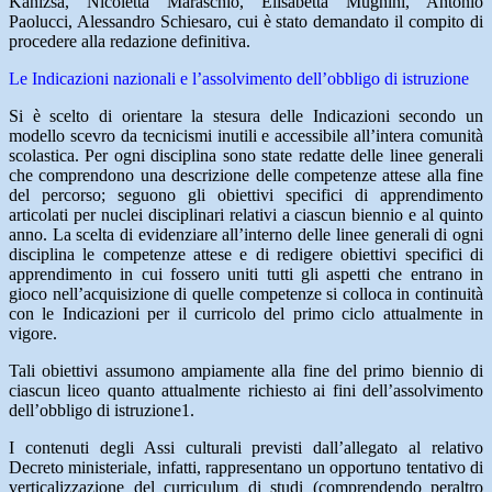
Kanizsa, Nicoletta Maraschio, Elisabetta Mughini, Antonio
Paolucci, Alessandro Schiesaro, cui è stato demandato il compito di
procedere alla redazione definitiva.
Le Indicazioni nazionali e l’assolvimento dell’obbligo di istruzione
Si è scelto di orientare la stesura delle Indicazioni secondo un
modello scevro da tecnicismi inutili e accessibile all’intera comunità
scolastica. Per ogni disciplina sono state redatte delle linee generali
che comprendono una descrizione delle competenze attese alla fine
del percorso; seguono gli obiettivi specifici di apprendimento
articolati per nuclei disciplinari relativi a ciascun biennio e al quinto
anno. La scelta di evidenziare all’interno delle linee generali di ogni
disciplina le competenze attese e di redigere obiettivi specifici di
apprendimento in cui fossero uniti tutti gli aspetti che entrano in
gioco nell’acquisizione di quelle competenze si colloca in continuità
con le Indicazioni per il curricolo del primo ciclo attualmente in
vigore.
Tali obiettivi assumono ampiamente alla fine del primo biennio di
ciascun liceo quanto attualmente richiesto ai fini dell’assolvimento
dell’obbligo di istruzione1.
I contenuti degli Assi culturali previsti dall’allegato al relativo
Decreto ministeriale, infatti, rappresentano un opportuno tentativo di
verticalizzazione del curriculum di studi (comprendendo peraltro