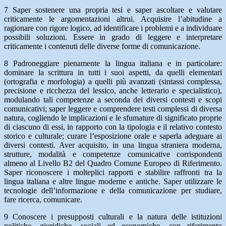
7 Saper sostenere una propria tesi e saper ascoltare e valutare
criticamente le argomentazioni altrui. Acquisire l’abitudine a
ragionare con rigore logico, ad identificare i problemi e a individuare
possibili soluzioni. Essere in grado di leggere e interpretare
criticamente i contenuti delle diverse forme di comunicazione.
8 Padroneggiare pienamente la lingua italiana e in particolare:
dominare la scrittura in tutti i suoi aspetti, da quelli elementari
(ortografia e morfologia) a quelli più avanzati (sintassi complessa,
precisione e ricchezza del lessico, anche letterario e specialistico),
modulando tali competenze a seconda dei diversi contesti e scopi
comunicativi; saper leggere e comprendere testi complessi di diversa
natura, cogliendo le implicazioni e le sfumature di significato proprie
di ciascuno di essi, in rapporto con la tipologia e il relativo contesto
storico e culturale; curare l’esposizione orale e saperla adeguare ai
diversi contesti. Aver acquisito, in una lingua straniera moderna,
strutture, modalità e competenze comunicative corrispondenti
almeno al Livello B2 del Quadro Comune Europeo di Riferimento.
Saper riconoscere i molteplici rapporti e stabilire raffronti tra la
lingua italiana e altre lingue moderne e antiche. Saper utilizzare le
tecnologie dell’informazione e della comunicazione per studiare,
fare ricerca, comunicare.
9 Conoscere i presupposti culturali e la natura delle istituzioni
politiche, giuridiche, sociali ed economiche, con riferimento