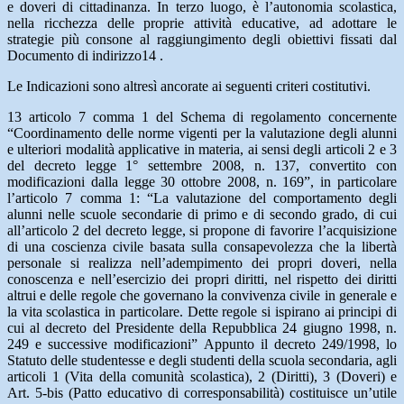
e doveri di cittadinanza. In terzo luogo, è l’autonomia scolastica,
nella ricchezza delle proprie attività educative, ad adottare le
strategie più consone al raggiungimento degli obiettivi fissati dal
Documento di indirizzo14 .
Le Indicazioni sono altresì ancorate ai seguenti criteri costitutivi.
13 articolo 7 comma 1 del Schema di regolamento concernente
“Coordinamento delle norme vigenti per la valutazione degli alunni
e ulteriori modalità applicative in materia, ai sensi degli articoli 2 e 3
del decreto legge 1° settembre 2008, n. 137, convertito con
modificazioni dalla legge 30 ottobre 2008, n. 169”, in particolare
l’articolo 7 comma 1: “La valutazione del comportamento degli
alunni nelle scuole secondarie di primo e di secondo grado, di cui
all’articolo 2 del decreto legge, si propone di favorire l’acquisizione
di una coscienza civile basata sulla consapevolezza che la libertà
personale si realizza nell’adempimento dei propri doveri, nella
conoscenza e nell’esercizio dei propri diritti, nel rispetto dei diritti
altrui e delle regole che governano la convivenza civile in generale e
la vita scolastica in particolare. Dette regole si ispirano ai principi di
cui al decreto del Presidente della Repubblica 24 giugno 1998, n.
249 e successive modificazioni” Appunto il decreto 249/1998, lo
Statuto delle studentesse e degli studenti della scuola secondaria, agli
articoli 1 (Vita della comunità scolastica), 2 (Diritti), 3 (Doveri) e
Art. 5-bis (Patto educativo di corresponsabilità) costituisce un’utile