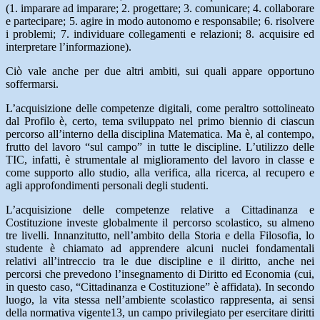
(1. imparare ad imparare; 2. progettare; 3. comunicare; 4. collaborare
e partecipare; 5. agire in modo autonomo e responsabile; 6. risolvere
i problemi; 7. individuare collegamenti e relazioni; 8. acquisire ed
interpretare l’informazione).
Ciò vale anche per due altri ambiti, sui quali appare opportuno
soffermarsi.
L’acquisizione delle competenze digitali, come peraltro sottolineato
dal Profilo è, certo, tema sviluppato nel primo biennio di ciascun
percorso all’interno della disciplina Matematica. Ma è, al contempo,
frutto del lavoro “sul campo” in tutte le discipline. L’utilizzo delle
TIC, infatti, è strumentale al miglioramento del lavoro in classe e
come supporto allo studio, alla verifica, alla ricerca, al recupero e
agli approfondimenti personali degli studenti.
L’acquisizione delle competenze relative a Cittadinanza e
Costituzione investe globalmente il percorso scolastico, su almeno
tre livelli. Innanzitutto, nell’ambito della Storia e della Filosofia, lo
studente è chiamato ad apprendere alcuni nuclei fondamentali
relativi all’intreccio tra le due discipline e il diritto, anche nei
percorsi che prevedono l’insegnamento di Diritto ed Economia (cui,
in questo caso, “Cittadinanza e Costituzione” è affidata). In secondo
luogo, la vita stessa nell’ambiente scolastico rappresenta, ai sensi
della normativa vigente13, un campo privilegiato per esercitare diritti