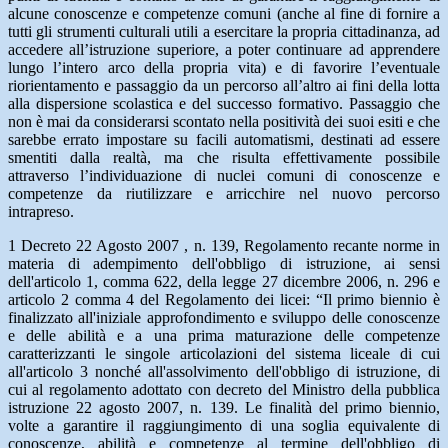
alcune conoscenze e competenze comuni (anche al fine di fornire a
tutti gli strumenti culturali utili a esercitare la propria cittadinanza, ad
accedere all’istruzione superiore, a poter continuare ad apprendere
lungo l’intero arco della propria vita) e di favorire l’eventuale
riorientamento e passaggio da un percorso all’altro ai fini della lotta
alla dispersione scolastica e del successo formativo. Passaggio che
non è mai da considerarsi scontato nella positività dei suoi esiti e che
sarebbe errato impostare su facili automatismi, destinati ad essere
smentiti dalla realtà, ma che risulta effettivamente possibile
attraverso l’individuazione di nuclei comuni di conoscenze e
competenze da riutilizzare e arricchire nel nuovo percorso
intrapreso.
1 Decreto 22 Agosto 2007 , n. 139, Regolamento recante norme in
materia di adempimento dell'obbligo di istruzione, ai sensi
dell'articolo 1, comma 622, della legge 27 dicembre 2006, n. 296 e
articolo 2 comma 4 del Regolamento dei licei: “Il primo biennio è
finalizzato all'iniziale approfondimento e sviluppo delle conoscenze
e delle abilità e a una prima maturazione delle competenze
caratterizzanti le singole articolazioni del sistema liceale di cui
all'articolo 3 nonché all'assolvimento dell'obbligo di istruzione, di
cui al regolamento adottato con decreto del Ministro della pubblica
istruzione 22 agosto 2007, n. 139. Le finalità del primo biennio,
volte a garantire il raggiungimento di una soglia equivalente di
conoscenze, abilità e competenze al termine dell'obbligo di