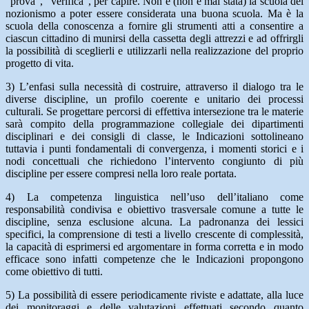
“prova”, “verifica”, per capire. Non è (non è mai stata) la scuola del
nozionismo a poter essere considerata una buona scuola. Ma è la
scuola della conoscenza a fornire gli strumenti atti a consentire a
ciascun cittadino di munirsi della cassetta degli attrezzi e ad offrirgli
la possibilità di sceglierli e utilizzarli nella realizzazione del proprio
progetto di vita.
3) L’enfasi sulla necessità di costruire, attraverso il dialogo tra le
diverse discipline, un profilo coerente e unitario dei processi
culturali. Se progettare percorsi di effettiva intersezione tra le materie
sarà compito della programmazione collegiale dei dipartimenti
disciplinari e dei consigli di classe, le Indicazioni sottolineano
tuttavia i punti fondamentali di convergenza, i momenti storici e i
nodi concettuali che richiedono l’intervento congiunto di più
discipline per essere compresi nella loro reale portata.
4) La competenza linguistica nell’uso dell’italiano come
responsabilità condivisa e obiettivo trasversale comune a tutte le
discipline, senza esclusione alcuna. La padronanza dei lessici
specifici, la comprensione di testi a livello crescente di complessità,
la capacità di esprimersi ed argomentare in forma corretta e in modo
efficace sono infatti competenze che le Indicazioni propongono
come obiettivo di tutti.
5) La possibilità di essere periodicamente riviste e adattate, alla luce
dei monitoraggi e delle valutazioni effettuati secondo quanto