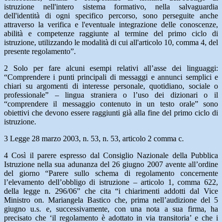
istruzione nell'intero sistema formativo, nella salvaguardia
dell'identità di ogni specifico percorso, sono perseguite anche
attraverso la verifica e l'eventuale integrazione delle conoscenze,
abilità e competenze raggiunte al termine del primo ciclo di
istruzione, utilizzando le modalità di cui all'articolo 10, comma 4, del
presente regolamento”.
2 Solo per fare alcuni esempi relativi all’asse dei linguaggi:
“Comprendere i punti principali di messaggi e annunci semplici e
chiari su argomenti di interesse personale, quotidiano, sociale o
professionale” – lingua straniera o l’uso dei dizionari o il
“comprendere il messaggio contenuto in un testo orale” sono
obiettivi che devono essere raggiunti già alla fine del primo ciclo di
istruzione.
3 Legge 28 marzo 2003, n. 53, n. 53, articolo 2 comma c.
4 Così il parere espresso dal Consiglio Nazionale della Pubblica
Istruzione nella sua adunanza del 26 giugno 2007 avente all’ordine
del giorno “Parere sullo schema di regolamento concernente
l’elevamento dell’obbligo di istruzione – articolo 1, comma 622,
della legge n. 296/06” che cita “i chiarimenti addotti dal Vice
Ministro on. Mariangela Bastico che, prima nell’audizione del 5
giugno u.s. e, successivamente, con una nota a sua firma, ha
precisato che ‘il regolamento è adottato in via transitoria’ e che i