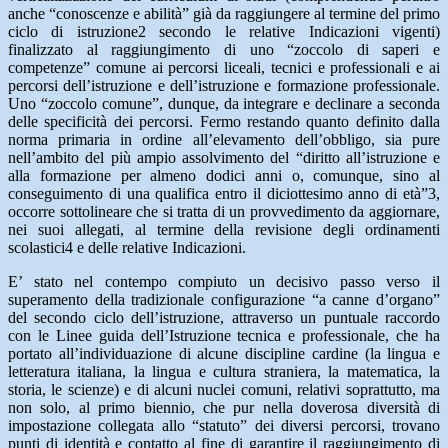
anche “conoscenze e abilità” già da raggiungere al termine del primo
ciclo di istruzione2 secondo le relative Indicazioni vigenti)
finalizzato al raggiungimento di uno “zoccolo di saperi e
competenze” comune ai percorsi liceali, tecnici e professionali e ai
percorsi dell’istruzione e dell’istruzione e formazione professionale.
Uno “zoccolo comune”, dunque, da integrare e declinare a seconda
delle specificità dei percorsi. Fermo restando quanto definito dalla
norma primaria in ordine all’elevamento dell’obbligo, sia pure
nell’ambito del più ampio assolvimento del “diritto all’istruzione e
alla formazione per almeno dodici anni o, comunque, sino al
conseguimento di una qualifica entro il diciottesimo anno di età”3,
occorre sottolineare che si tratta di un provvedimento da aggiornare,
nei suoi allegati, al termine della revisione degli ordinamenti
scolastici4 e delle relative Indicazioni.
E’ stato nel contempo compiuto un decisivo passo verso il
superamento della tradizionale configurazione “a canne d’organo”
del secondo ciclo dell’istruzione, attraverso un puntuale raccordo
con le Linee guida dell’Istruzione tecnica e professionale, che ha
portato all’individuazione di alcune discipline cardine (la lingua e
letteratura italiana, la lingua e cultura straniera, la matematica, la
storia, le scienze) e di alcuni nuclei comuni, relativi soprattutto, ma
non solo, al primo biennio, che pur nella doverosa diversità di
impostazione collegata allo “statuto” dei diversi percorsi, trovano
punti di identità e contatto al fine di garantire il raggiungimento di