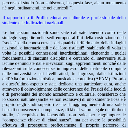
percorsi di studio ‘non subiscono, in questa fase, alcun mutamento
né negli ordinamenti, né nei curricoli’”.
Il rapporto tra il Profilo educativo culturale e professionale dello
studente e le Indicazioni nazionali
Le Indicazioni nazionali sono state calibrate tenendo conto delle
strategie suggerite nelle sedi europee ai fini della costruzione della
“società della conoscenza”, dei quadri di riferimento delle indagini
nazionali e internazionali e dei loro risultati5, stabilendo di volta in
volta le possibili connessioni interdisciplinari, elencando i nuclei
fondamentali di ciascuna disciplina e cercando di intervenire sulle
lacune denunciate dalle rilevazioni sugli apprendimenti nonché dalle
rilevazioni sulle conoscenze in ingresso delle matricole compiute
dalle università e sui livelli attesi, in ingresso, dalle istituzioni
dell’Alta formazione artistica, musicale e coreutica (AFAM). Proprio
a quest’ultimo aspetto è stata dedicata una particolare cura, anche
attraverso il coinvolgimento delle conferenze dei Presidi delle facoltà
e di personalità del mondo accademico e culturale, considerato che
lo sbocco naturale (anche se non esclusivo) di uno studente liceale è
proprio negli studi superiori e che il raggiungimento di una solida
base di conoscenze e competenze, di là dal valore legale del titolo di
studio, è requisito indispensabile non solo per raggiungere le
“competenze chiave di cittadinanza”, ma per avere la possibilità
effettiva di proseguire proficuamente il proprio percorso di