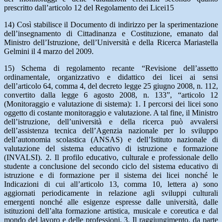
prescritto dall’articolo 12 del Regolamento dei Licei15
14) Così stabilisce il Documento di indirizzo per la sperimentazione
dell’insegnamento di Cittadinanza e Costituzione, emanato dal
Ministro dell’Istruzione, dell’Università e della Ricerca Mariastella
Gelmini il 4 marzo del 2009.
15) Schema di regolamento recante “Revisione dell’assetto
ordinamentale, organizzativo e didattico dei licei ai sensi
dell’articolo 64, comma 4, del decreto legge 25 giugno 2008, n. 112,
convertito dalla legge 6 agosto 2008, n. 133”, “articolo 12
(Monitoraggio e valutazione di sistema): 1. I percorsi dei licei sono
oggetto di costante monitoraggio e valutazione. A tal fine, il Ministro
dell’istruzione, dell’università e della ricerca può avvalersi
dell’assistenza tecnica dell’Agenzia nazionale per lo sviluppo
dell’autonomia scolastica (ANSAS) e dell’Istituto nazionale di
valutazione del sistema educativo di istruzione e formazione
(INVALSI). 2. Il profilo educativo, culturale e professionale dello
studente a conclusione del secondo ciclo del sistema educativo di
istruzione e di formazione per il sistema dei licei nonché le
Indicazioni di cui all’articolo 13, comma 10, lettera a) sono
aggiornati periodicamente in relazione agli sviluppi culturali
emergenti nonché alle esigenze espresse dalle università, dalle
istituzioni dell’alta formazione artistica, musicale e coreutica e dal
mondo del lavoro e delle professioni. 3. Il raggiungimento, da parte