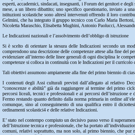
esperti, accademici, sindacati, insegnanti, i Forum dei genitori e degli 
mese, a un libero dibattito; uno specifico questionario, inviato a una
istituzioni scolastiche sono altresì intervenuti offrendo il loro contrib
Gelmini, che ha integrato il gruppo tecnico con Carlo Maria Bertoni
Nicoletta Maraschio, Elisabetta Mughini, Antonio Paolucci, Alessandro
Le Indicazioni nazionali e l’assolvimento dell’obbligo di istruzione
Si è scelto di orientare la stesura delle Indicazioni secondo un mode
comprendono una descrizione delle competenze attese alla fine del perco
evidenziare all’interno delle linee generali di ogni disciplina le compet
competenze si colloca in continuità con le Indicazioni per il curricolo 
Tali obiettivi assumono ampiamente alla fine del primo biennio di ciasc
I contenuti degli Assi culturali previsti dall’allegato al relativo D
“conoscenze e abilità” già da raggiungere al termine del primo cicl
percorsi liceali, tecnici e professionali e ai percorsi dell’istruzion
Fermo restando quanto definito dalla norma primaria in ordine all’ele
comunque, sino al conseguimento di una qualifica entro il diciottesi
ordinamenti scolastici4 e delle relative Indicazioni.
E’ stato nel contempo compiuto un decisivo passo verso il superament
dell’Istruzione tecnica e professionale, che ha portato all’individuazione
comuni, relativi soprattutto, ma non solo, al primo biennio, che pur ne