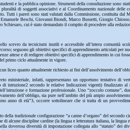
studenti e la pubblica opinione. Strumenti della consultazione sono stati 
 pluralità di soggetti associativi e al Coordinamento nazionale delle con
uto. Tutti i pareri sono stati valutati dalla Commissione, costituita dal 
, Emanuele Beschi, Giovanni Biondi, Marco Bussetti, Giorgio Chiosso,
 Schiesaro, cui è stato demandato il compito di procedere alla redazion
llo scevro da tecnicismi inutili e accessibile all’intera comunità scola
rso; seguono gli obiettivi specifici di apprendimento articolati per nucle
enze attese e di redigere obiettivi specifici di apprendimento in cui fosser
del primo ciclo attualmente in vigore.
un liceo quanto attualmente richiesto ai fini dell’assolvimento dell’obbl
ecreto ministeriale, infatti, rappresentano un opportuno tentativo di 
o di istruzione2 secondo le relative Indicazioni vigenti) finalizzato
e e dell’istruzione e formazione professionale. Uno “zoccolo comune”, dun
vamento dell’obbligo, sia pure nell’ambito del più ampio assolvimento d
mo anno di età”3, occorre sottolineare che si tratta di un provvedimen
o della tradizionale configurazione “a canne d’organo” del secondo cicl
 di alcune discipline cardine (la lingua e letteratura italiana, la lingua e 
lla doverosa diversità di impostazione collegata allo “statuto” dei divers