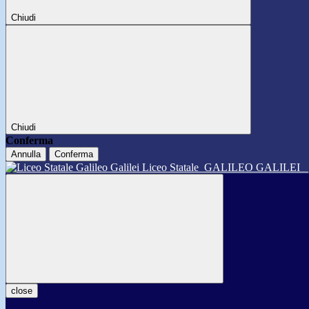
Chiudi
Chiudi
Conferma
Annulla
Conferma
Liceo Statale
GALILEO GALILEI
close