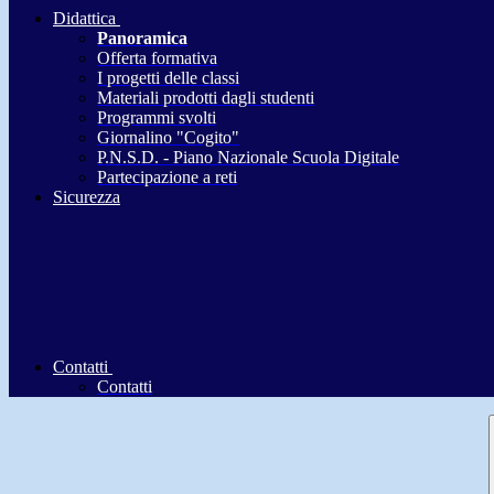
Didattica
Panoramica
Offerta formativa
I progetti delle classi
Materiali prodotti dagli studenti
Programmi svolti
Giornalino "Cogito"
P.N.S.D. - Piano Nazionale Scuola Digitale
Partecipazione a reti
Sicurezza
Contatti
Contatti