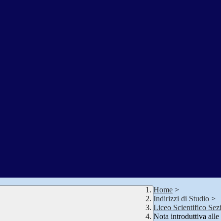
Home
>
Indirizzi di Studio
>
Liceo Scientifico Sez
Nota introduttiva alle