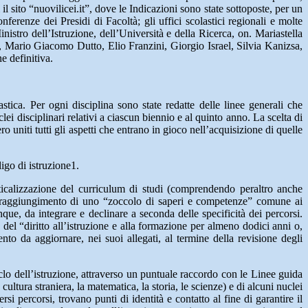
il sito “nuovilicei.it”, dove le Indicazioni sono state sottoposte, per un
ferenze dei Presidi di Facoltà; gli uffici scolastici regionali e molte
Ministro dell’Istruzione, dell’Università e della Ricerca, on. Mariastella
 Mario Giacomo Dutto, Elio Franzini, Giorgio Israel, Silvia Kanizsa,
e definitiva.
stica. Per ogni disciplina sono state redatte delle linee generali che
i disciplinari relativi a ciascun biennio e al quinto anno. La scelta di
o uniti tutti gli aspetti che entrano in gioco nell’acquisizione di quelle
igo di istruzione1.
verticalizzazione del curriculum di studi (comprendendo peraltro anche
 al raggiungimento di uno “zoccolo di saperi e competenze” comune ai
que, da integrare e declinare a seconda delle specificità dei percorsi.
el “diritto all’istruzione e alla formazione per almeno dodici anni o,
to da aggiornare, nei suoi allegati, al termine della revisione degli
o dell’istruzione, attraverso un puntuale raccordo con le Linee guida
cultura straniera, la matematica, la storia, le scienze) e di alcuni nuclei
i percorsi, trovano punti di identità e contatto al fine di garantire il