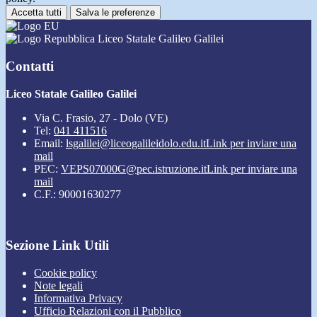
Accetta tutti
Salva le preferenze
Liceo Statale Galileo Galilei
Contatti
Liceo Statale Galileo Galilei
Via C. Frasio, 27 - Dolo (VE)
Tel:
041 411516
Email:
lsgalilei@liceogalileidolo.edu.it
Link per inviare una
mail
PEC:
VEPS07000G@pec.istruzione.it
Link per inviare una
mail
C.F.: 90001630277
Sezione Link Utili
Cookie policy
Note legali
Informativa Privacy
Ufficio Relazioni con il Pubblico