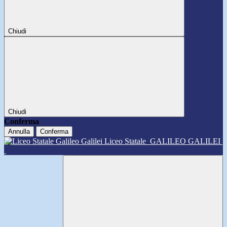
Chiudi
Chiudi
Conferma
Annulla
Conferma
Liceo Statale
GALILEO GALILEI