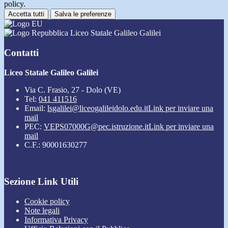
policy.
Accetta tutti
Salva le preferenze
Liceo Statale Galileo Galilei
Contatti
Liceo Statale Galileo Galilei
Via C. Frasio, 27 - Dolo (VE)
Tel:
041 411516
Email:
lsgalilei@liceogalileidolo.edu.it
Link per inviare una
mail
PEC:
VEPS07000G@pec.istruzione.it
Link per inviare una
mail
C.F.: 90001630277
Sezione Link Utili
Cookie policy
Note legali
Informativa Privacy