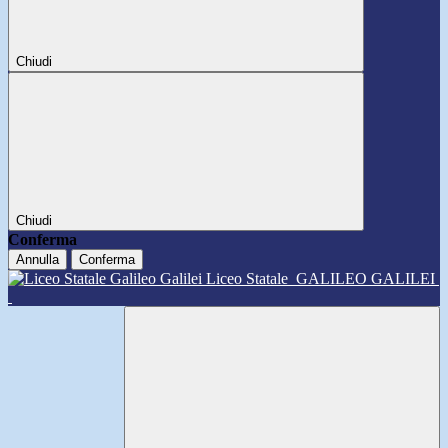
Chiudi
Chiudi
Conferma
Annulla
Conferma
Liceo Statale
GALILEO GALILEI