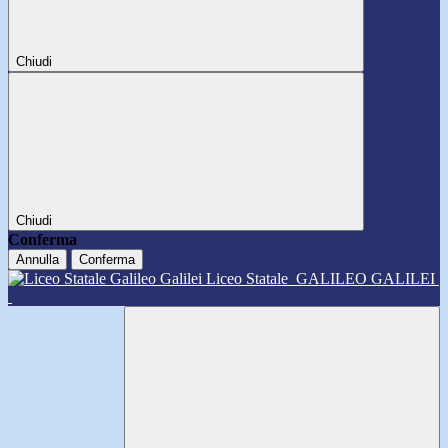
Chiudi
Chiudi
Conferma
Annulla
Conferma
Liceo Statale
GALILEO GALILEI