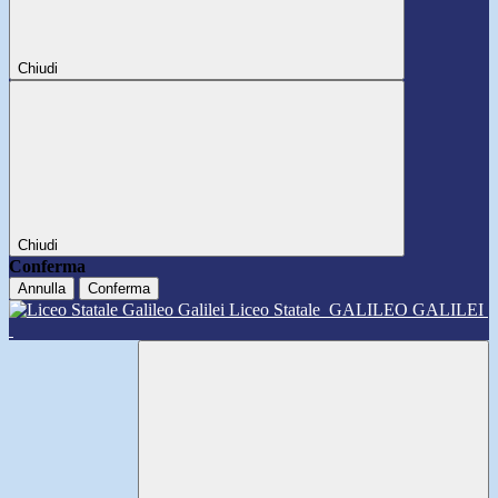
Chiudi
Chiudi
Conferma
Annulla
Conferma
Liceo Statale
GALILEO GALILEI