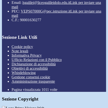
Email:
lsgalilei@liceogalileidolo.edu.it
Link per inviare una
mail
PEC:
VEPS07000G@pec.istruzione.it
Link per inviare una
mail
C.F.: 90001630277
Sezione Link Utili
Cookie policy
Note legali
Informativa Privacy
Ufficio Relazioni con il Pubblico
Dichiarazione di accessibilità
Obiettivi di accessibilità
Whistleblowing
Gestione consensi cookie
Amministrazione trasparente
Pagina visualizzata
1011
volte
Sezione Copyright