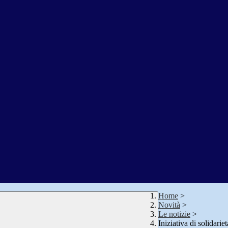
Home
>
Novità
>
Le notizie
>
Iniziativa di solidariet