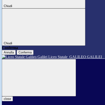
Chiudi
Chiudi
Conferma
Annulla
Conferma
Liceo Statale
GALILEO GALILEI
close