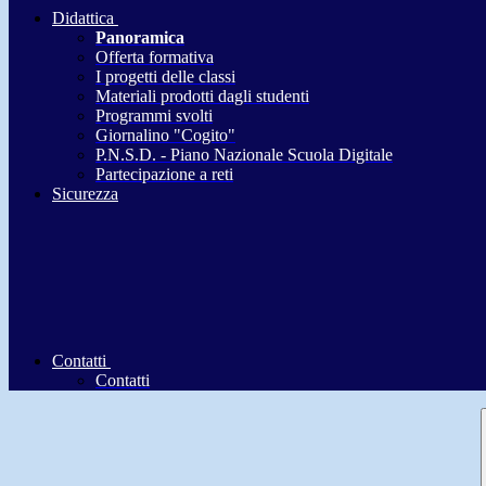
Didattica
Panoramica
Offerta formativa
I progetti delle classi
Materiali prodotti dagli studenti
Programmi svolti
Giornalino "Cogito"
P.N.S.D. - Piano Nazionale Scuola Digitale
Partecipazione a reti
Sicurezza
Contatti
Contatti