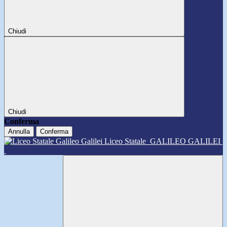
Chiudi
Chiudi
Conferma
Annulla
Conferma
Liceo Statale
GALILEO GALILEI