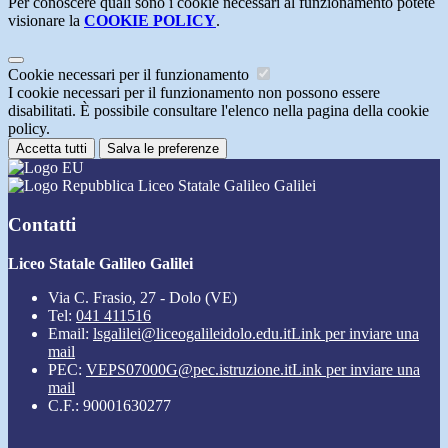
Per conoscere quali sono i cookie necessari al funzionamento potete
visionare la
COOKIE POLICY
.
Cookie necessari per il funzionamento
I cookie necessari per il funzionamento non possono essere
disabilitati. È possibile consultare l'elenco nella pagina della cookie
policy.
Accetta tutti
Salva le preferenze
Liceo Statale Galileo Galilei
Contatti
Liceo Statale Galileo Galilei
Via C. Frasio, 27 - Dolo (VE)
Tel:
041 411516
Email:
lsgalilei@liceogalileidolo.edu.it
Link per inviare una
mail
PEC:
VEPS07000G@pec.istruzione.it
Link per inviare una
mail
C.F.: 90001630277