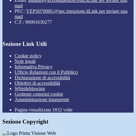
Email:
lsgalilei@liceogalileidolo.edu.it
Link per inviare una
mail
PEC:
VEPS07000G@pec.istruzione.it
Link per inviare una
mail
C.F.: 90001630277
Sezione Link Utili
Cookie policy
Note legali
Informativa Privacy
Ufficio Relazioni con il Pubblico
Dichiarazione di accessibilità
Obiettivi di accessibilità
Whistleblowing
Gestione consensi cookie
Amministrazione trasparente
Pagina visualizzata
1832
volte
Sezione Copyright