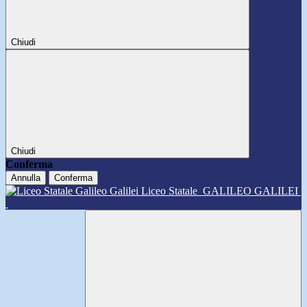
Chiudi
Chiudi
Conferma
Annulla
Conferma
Liceo Statale
GALILEO GALILEI