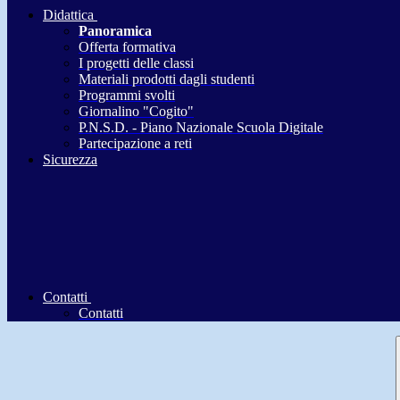
Didattica
Panoramica
Offerta formativa
I progetti delle classi
Materiali prodotti dagli studenti
Programmi svolti
Giornalino "Cogito"
P.N.S.D. - Piano Nazionale Scuola Digitale
Partecipazione a reti
Sicurezza
Contatti
Contatti