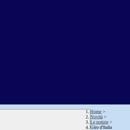
Home
>
Novità
>
Le notizie
>
Giro d'Italia