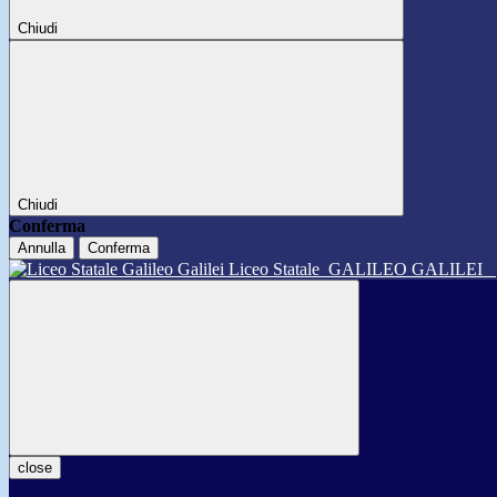
Chiudi
Chiudi
Conferma
Annulla
Conferma
Liceo Statale
GALILEO GALILEI
close