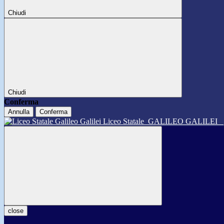
Chiudi
Chiudi
Conferma
Annulla
Conferma
Liceo Statale
GALILEO GALILEI
close