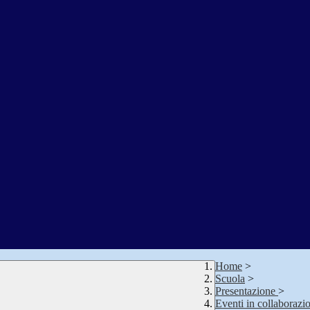
Home
>
Scuola
>
Presentazione
>
Eventi in collaborazio