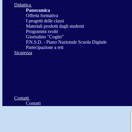
Didattica
Panoramica
Offerta formativa
I progetti delle classi
Materiali prodotti dagli studenti
Programmi svolti
Giornalino "Cogito"
P.N.S.D. - Piano Nazionale Scuola Digitale
Partecipazione a reti
Sicurezza
Contatti
Contatti