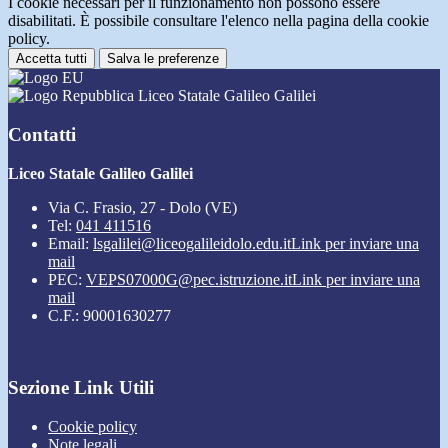
I cookie necessari per il funzionamento non possono essere
disabilitati. È possibile consultare l'elenco nella pagina della cookie
policy.
Accetta tutti
Salva le preferenze
Liceo Statale Galileo Galilei
Contatti
Liceo Statale Galileo Galilei
Via C. Frasio, 27 - Dolo (VE)
Tel:
041 411516
Email:
lsgalilei@liceogalileidolo.edu.it
Link per inviare una
mail
PEC:
VEPS07000G@pec.istruzione.it
Link per inviare una
mail
C.F.: 90001630277
Sezione Link Utili
Cookie policy
Note legali