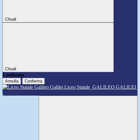
Chiudi
Chiudi
Conferma
Annulla
Conferma
Liceo Statale
GALILEO GALILEI