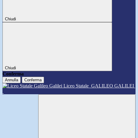
Chiudi
Chiudi
Conferma
Annulla
Conferma
Liceo Statale
GALILEO GALILEI