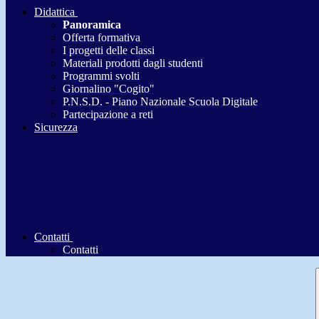
Didattica
Panoramica
Offerta formativa
I progetti delle classi
Materiali prodotti dagli studenti
Programmi svolti
Giornalino "Cogito"
P.N.S.D. - Piano Nazionale Scuola Digitale
Partecipazione a reti
Sicurezza
Contatti
Contatti