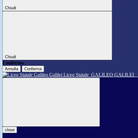
Chiudi
Chiudi
Conferma
Annulla
Conferma
Liceo Statale
GALILEO GALILEI
close