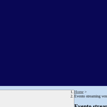
Home
>
Evento streaming ven
Evento strea