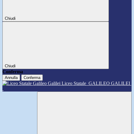
Chiudi
Chiudi
Conferma
Annulla
Conferma
Liceo Statale
GALILEO GALILEI