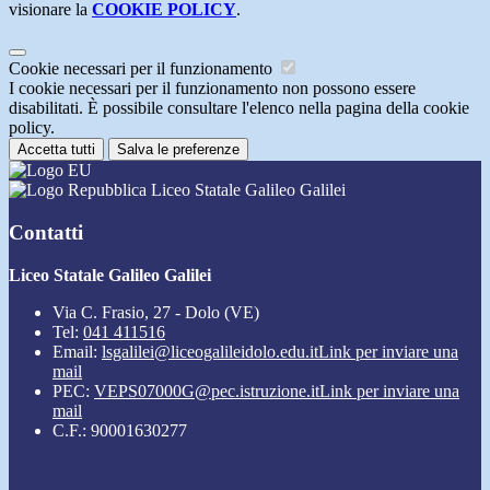
visionare la
COOKIE POLICY
.
Cookie necessari per il funzionamento
I cookie necessari per il funzionamento non possono essere
disabilitati. È possibile consultare l'elenco nella pagina della cookie
policy.
Accetta tutti
Salva le preferenze
Liceo Statale Galileo Galilei
Contatti
Liceo Statale Galileo Galilei
Via C. Frasio, 27 - Dolo (VE)
Tel:
041 411516
Email:
lsgalilei@liceogalileidolo.edu.it
Link per inviare una
mail
PEC:
VEPS07000G@pec.istruzione.it
Link per inviare una
mail
C.F.: 90001630277