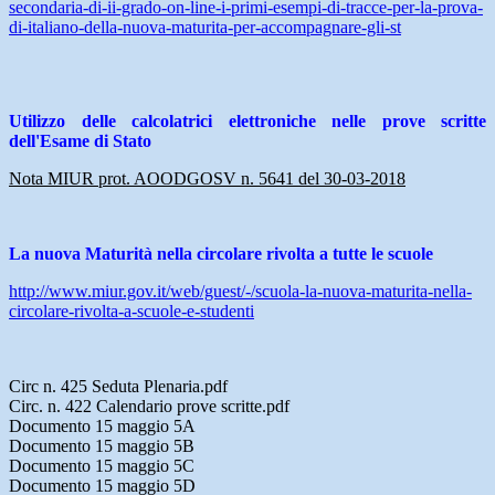
secondaria-di-ii-grado-on-line-i-primi-esempi-di-tracce-per-la-prova-
di-italiano-della-nuova-maturita-per-accompagnare-gli-st
Utilizzo delle calcolatrici elettroniche nelle prove scritte
dell'Esame di Stato
Nota MIUR prot. AOODGOSV n. 5641 del 30-03-2018
La nuova Maturità nella circolare rivolta a tutte le scuole
http://www.miur.gov.it/web/guest/-/scuola-la-nuova-maturita-nella-
circolare-rivolta-a-scuole-e-studenti
Circ n. 425 Seduta Plenaria.pdf
Circ. n. 422 Calendario prove scritte.pdf
Documento 15 maggio 5A
Documento 15 maggio 5B
Documento 15 maggio 5C
Documento 15 maggio 5D