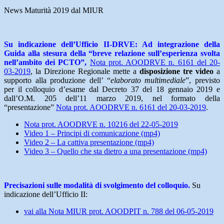
News Maturità 2019 dal MIUR
Su indicazione dell’Ufficio II-DRVE: Ad integrazione della
Guida alla stesura della “breve relazione sull’esperienza svolta
nell’ambito dei PCTO”,
Nota prot. AOODRVE n. 6161 del 20-
03-2019
, la Direzione Regionale mette a
disposizione tre video
a
supporto alla produzione dell’ “
elaborato multimediale
”, previsto
per il colloquio d’esame dal Decreto 37 del 18 gennaio 2019 e
dall’O.M. 205 dell’11 marzo 2019, nel formato della
“presentazione”
Nota prot. AOODRVE n. 6161 del 20-03-2019
.
Nota prot. AOODRVE n. 10216 del 22-05-2019
Video 1 – Principi di comunicazione (mp4)
Video 2 – La cattiva presentazione (mp4)
Video 3 – Quello che sta dietro a una presentazione (mp4)
Precisazioni sulle modalità di svolgimento del colloquio.
Su
indicazione dell’Ufficio II:
vai alla Nota MIUR prot. AOODPIT n. 788 del 06-05-2019