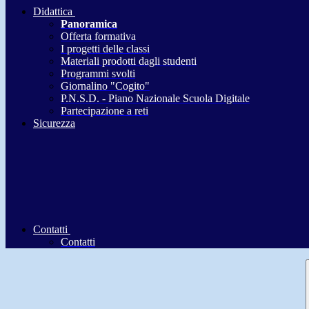
Didattica
Panoramica
Offerta formativa
I progetti delle classi
Materiali prodotti dagli studenti
Programmi svolti
Giornalino "Cogito"
P.N.S.D. - Piano Nazionale Scuola Digitale
Partecipazione a reti
Sicurezza
Contatti
Contatti