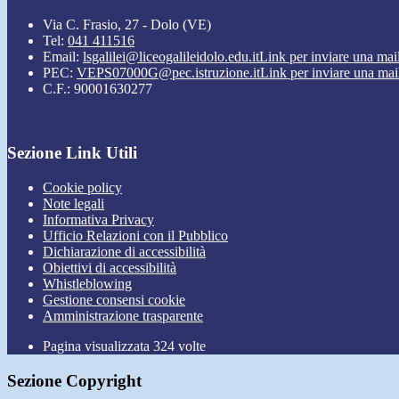
Via C. Frasio, 27 - Dolo (VE)
Tel:
041 411516
Email:
lsgalilei@liceogalileidolo.edu.it
Link per inviare una mai
PEC:
VEPS07000G@pec.istruzione.it
Link per inviare una mai
C.F.: 90001630277
Sezione Link Utili
Cookie policy
Note legali
Informativa Privacy
Ufficio Relazioni con il Pubblico
Dichiarazione di accessibilità
Obiettivi di accessibilità
Whistleblowing
Gestione consensi cookie
Amministrazione trasparente
Pagina visualizzata
324
volte
Sezione Copyright