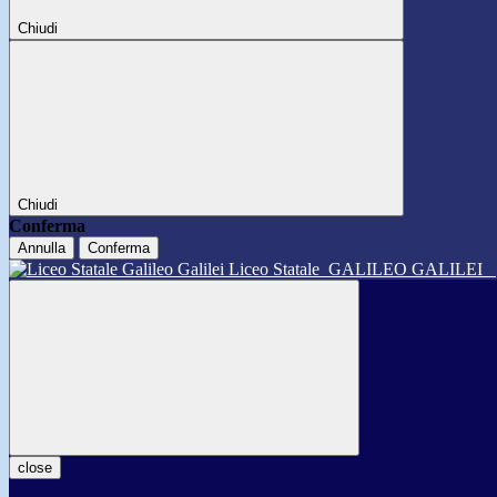
Chiudi
Chiudi
Conferma
Annulla
Conferma
Liceo Statale
GALILEO GALILEI
close