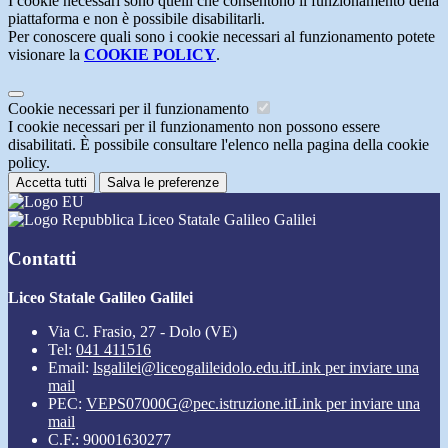
I cookie necessari sono quelli che consentono il funzionamento della
piattaforma e non è possibile disabilitarli.
Per conoscere quali sono i cookie necessari al funzionamento potete
visionare la
COOKIE POLICY
.
Cookie necessari per il funzionamento
I cookie necessari per il funzionamento non possono essere
disabilitati. È possibile consultare l'elenco nella pagina della cookie
policy.
Accetta tutti
Salva le preferenze
Liceo Statale Galileo Galilei
Contatti
Liceo Statale Galileo Galilei
Via C. Frasio, 27 - Dolo (VE)
Tel:
041 411516
Email:
lsgalilei@liceogalileidolo.edu.it
Link per inviare una
mail
PEC:
VEPS07000G@pec.istruzione.it
Link per inviare una
mail
C.F.: 90001630277