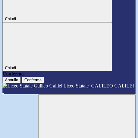
Chiudi
Chiudi
Conferma
Annulla
Conferma
Liceo Statale
GALILEO GALILEI