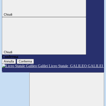
Chiudi
Chiudi
Conferma
Annulla
Conferma
Liceo Statale
GALILEO GALILEI