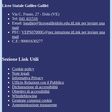
Liceo Statale Galileo Galilei
Via C. Frasio, 27 - Dolo (VE)
Tel:
041 411516
Email:
lsgalilei@liceogalileidolo.edu.it
Link per inviare una
mail
PEC:
VEPS07000G@pec.istruzione.it
Link per inviare una
mail
C.F.: 90001630277
Sezione Link Utili
Cookie policy
Note legali
Informativa Privacy
Ufficio Relazioni con il Pubblico
Dichiarazione di accessibilità
Obiettivi di accessibilità
Whistleblowing
Gestione consensi cookie
Amministrazione trasparente