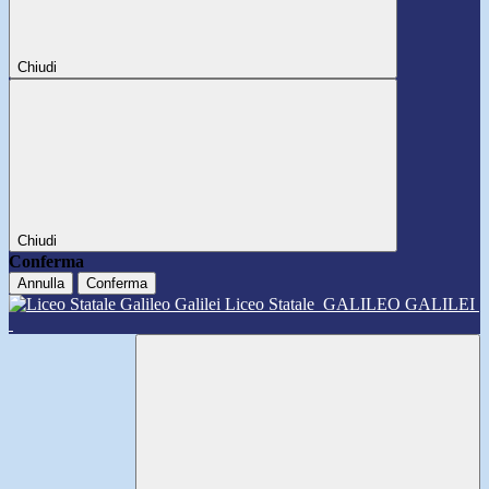
Chiudi
Chiudi
Conferma
Annulla
Conferma
Liceo Statale
GALILEO GALILEI