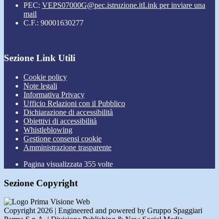
PEC:
VEPS07000G@pec.istruzione.it
Link per inviare una
mail
C.F.: 90001630277
Sezione Link Utili
Cookie policy
Note legali
Informativa Privacy
Ufficio Relazioni con il Pubblico
Dichiarazione di accessibilità
Obiettivi di accessibilità
Whistleblowing
Gestione consensi cookie
Amministrazione trasparente
Pagina visualizzata
355
volte
Sezione Copyright
Copyright 2026 | Engineered and powered by Gruppo Spaggiari