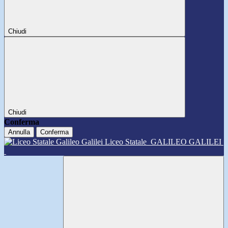
Chiudi
Chiudi
Conferma
Annulla
Conferma
Liceo Statale
GALILEO GALILEI