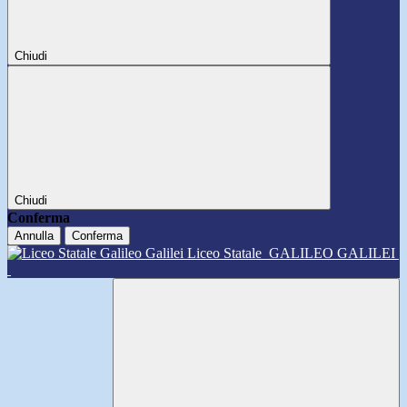
Chiudi
Chiudi
Conferma
Annulla
Conferma
Liceo Statale
GALILEO GALILEI