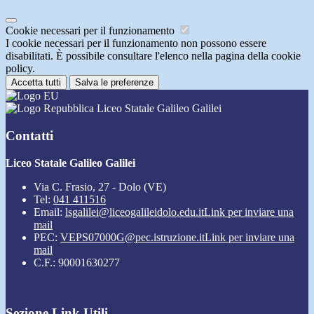
Cookie necessari per il funzionamento
I cookie necessari per il funzionamento non possono essere
disabilitati. È possibile consultare l'elenco nella pagina della cookie
policy.
Accetta tutti
Salva le preferenze
Liceo Statale Galileo Galilei
Contatti
Liceo Statale Galileo Galilei
Via C. Frasio, 27 - Dolo (VE)
Tel:
041 411516
Email:
lsgalilei@liceogalileidolo.edu.it
Link per inviare una
mail
PEC:
VEPS07000G@pec.istruzione.it
Link per inviare una
mail
C.F.: 90001630277
Sezione Link Utili