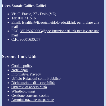
Liceo Statale Galileo Galilei
Via C. Frasio, 27 - Dolo (VE)
Tel:
041 411516
Email:
lsgalilei@liceogalileidolo.edu.it
Link per inviare una
mail
PEC:
VEPS07000G@pec.istruzione.it
Link per inviare una
mail
C.F.: 90001630277
Sezione Link Utili
Cookie policy
Note legali
Informativa Privacy
Ufficio Relazioni con il Pubblico
Dichiarazione di accessibilità
Obiettivi di accessibilità
Whistleblowing
Gestione consensi cookie
Amministrazione trasparente