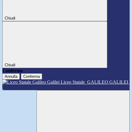
Chiudi
Chiudi
Conferma
Annulla
Conferma
Liceo Statale
GALILEO GALILEI