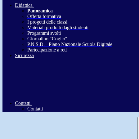
Didattica
Panoramica
Offerta formativa
I progetti delle classi
Materiali prodotti dagli studenti
Programmi svolti
Giornalino "Cogito"
P.N.S.D. - Piano Nazionale Scuola Digitale
Partecipazione a reti
Sicurezza
Contatti
Contatti