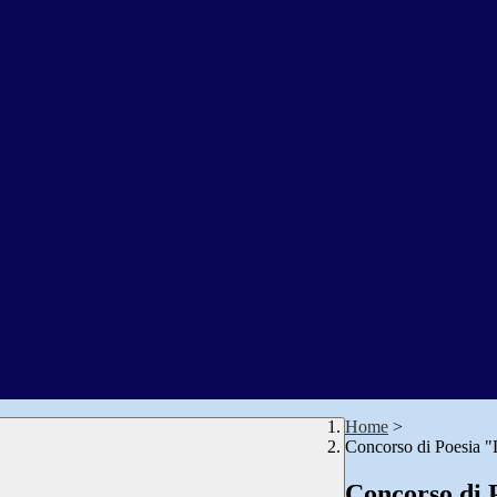
Home
>
Concorso di Poesia "
Concorso di 