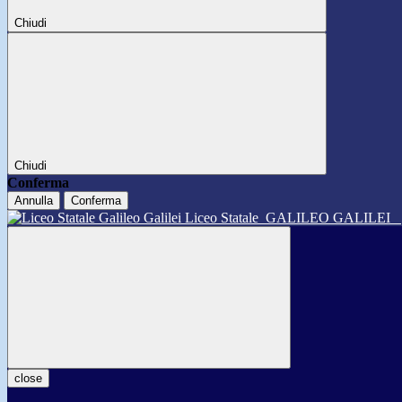
Chiudi
Chiudi
Conferma
Annulla
Conferma
Liceo Statale
GALILEO GALILEI
close