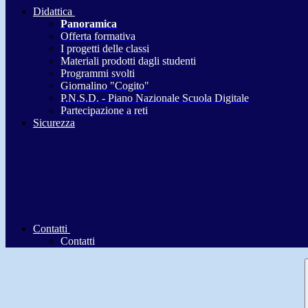
Didattica
Panoramica
Offerta formativa
I progetti delle classi
Materiali prodotti dagli studenti
Programmi svolti
Giornalino "Cogito"
P.N.S.D. - Piano Nazionale Scuola Digitale
Partecipazione a reti
Sicurezza
Contatti
Contatti