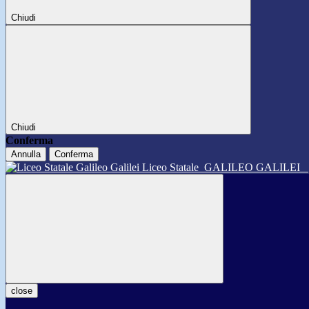
Chiudi
Chiudi
Conferma
Annulla
Conferma
Liceo Statale
GALILEO GALILEI
close