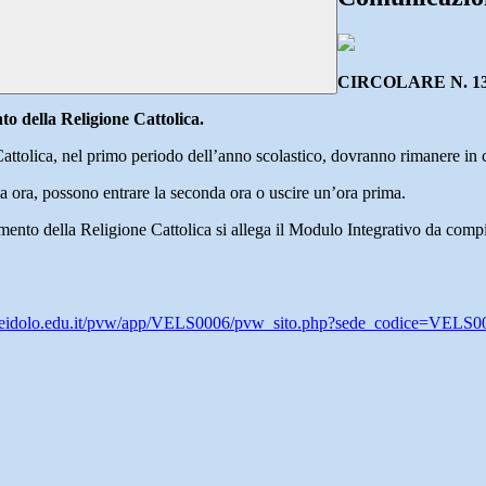
CIRCOLARE N. 1
to della Religione
Cattolica.
ttolica, nel primo periodo dell’anno scolastico, dovranno rimanere in c
ma ora, possono entrare la seconda ora o uscire un’ora prima.
ento della Religione Cattolica si allega il Modulo Integrativo da compila
lileidolo.edu.it/pvw/app/VELS0006/pvw_sito.php?sede_codice=VEL