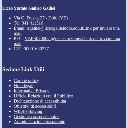
Liceo Statale Galileo Galilei
Via C. Frasio, 27 - Dolo (VE)
Tel:
041 411516
Email:
lsgalilei@liceogalileidolo.edu.it
Link per inviare una
mail
PEC:
VEPS07000G@pec.istruzione.it
Link per inviare una
mail
C.F.: 90001630277
Sezione Link Utili
Cookie policy
Note legali
Informativa Privacy
Ufficio Relazioni con il Pubblico
Dichiarazione di accessibilità
Obiettivi di accessibilità
Whistleblowing
Gestione consensi cookie
Amministrazione trasparente