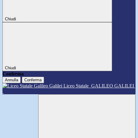
Chiudi
Chiudi
Conferma
Annulla
Conferma
Liceo Statale
GALILEO GALILEI