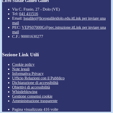
Liceo Statale Galileo Galilei
Via C. Frasio, 27 - Dolo (VE)
Tel:
041 411516
Email:
lsgalilei@liceogalileidolo.edu.it
Link per inviare una
mail
PEC:
VEPS07000G@pec.istruzione.it
Link per inviare una
mail
C.F.: 90001630277
Sezione Link Utili
Cookie policy
Note legali
Informativa Privacy
Ufficio Relazioni con il Pubblico
Dichiarazione di accessibilità
Obiettivi di accessibilità
Whistleblowing
Gestione consensi cookie
Amministrazione trasparente
Pagina visualizzata
416
volte