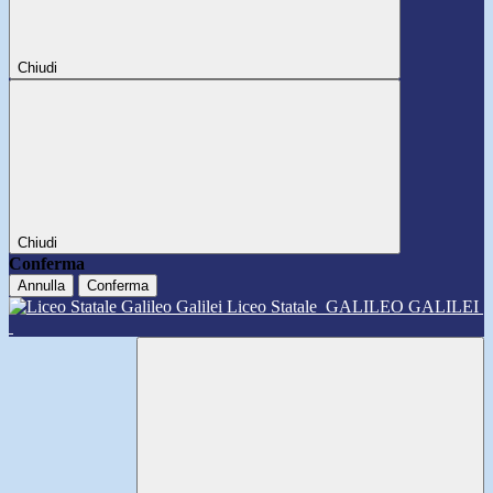
Chiudi
Chiudi
Conferma
Annulla
Conferma
Liceo Statale
GALILEO GALILEI