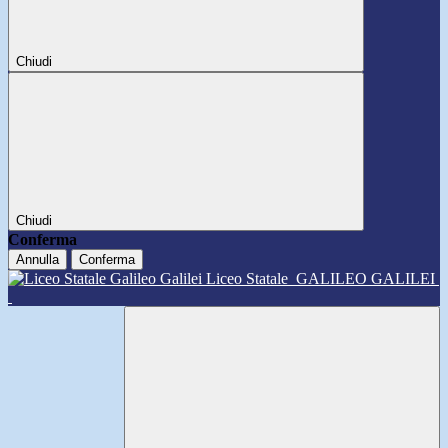
Chiudi
Chiudi
Conferma
Annulla
Conferma
Liceo Statale
GALILEO GALILEI