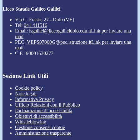
Liceo Statale Galileo Galilei
Via C. Frasio, 27 - Dolo (VE)
Tel:
041 411516
Email:
lsgalilei@liceogalileidolo.edu.it
Link per inviare una
mail
PEC:
VEPS07000G@pec.istruzione.it
Link per inviare una
mail
C.F.: 90001630277
Sezione Link Utili
Cookie policy
Note legali
Informativa Privacy
Ufficio Relazioni con il Pubblico
Dichiarazione di accessibilità
Obiettivi di accessibilità
Whistleblowing
Gestione consensi cookie
Amministrazione trasparente