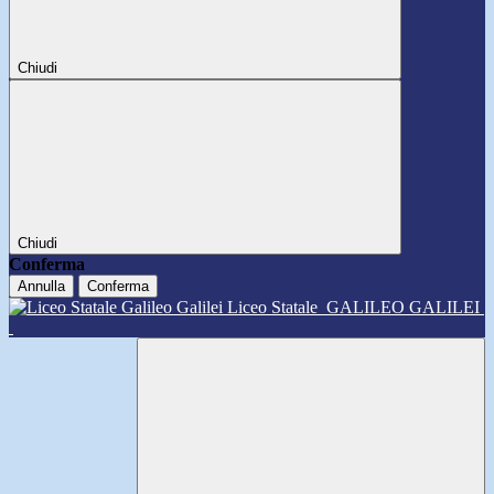
Chiudi
Chiudi
Conferma
Annulla
Conferma
Liceo Statale
GALILEO GALILEI