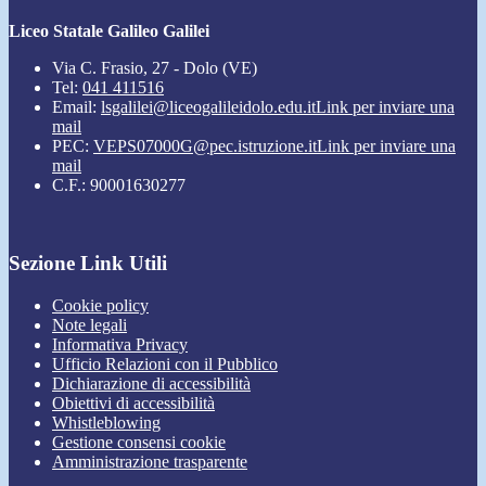
Liceo Statale Galileo Galilei
Via C. Frasio, 27 - Dolo (VE)
Tel:
041 411516
Email:
lsgalilei@liceogalileidolo.edu.it
Link per inviare una
mail
PEC:
VEPS07000G@pec.istruzione.it
Link per inviare una
mail
C.F.: 90001630277
Sezione Link Utili
Cookie policy
Note legali
Informativa Privacy
Ufficio Relazioni con il Pubblico
Dichiarazione di accessibilità
Obiettivi di accessibilità
Whistleblowing
Gestione consensi cookie
Amministrazione trasparente