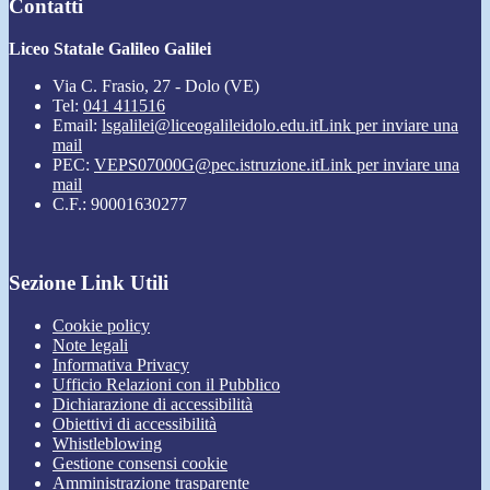
Contatti
Liceo Statale Galileo Galilei
Via C. Frasio, 27 - Dolo (VE)
Tel:
041 411516
Email:
lsgalilei@liceogalileidolo.edu.it
Link per inviare una
mail
PEC:
VEPS07000G@pec.istruzione.it
Link per inviare una
mail
C.F.: 90001630277
Sezione Link Utili
Cookie policy
Note legali
Informativa Privacy
Ufficio Relazioni con il Pubblico
Dichiarazione di accessibilità
Obiettivi di accessibilità
Whistleblowing
Gestione consensi cookie
Amministrazione trasparente