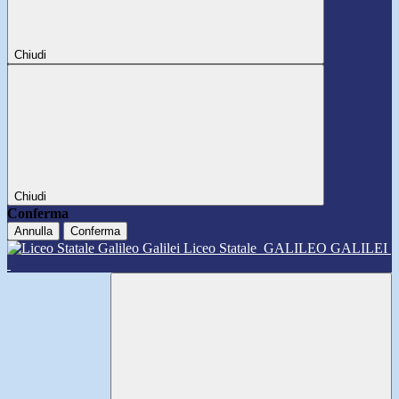
Chiudi
Chiudi
Conferma
Annulla
Conferma
Liceo Statale
GALILEO GALILEI