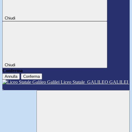
Chiudi
Chiudi
Conferma
Annulla
Conferma
Liceo Statale
GALILEO GALILEI