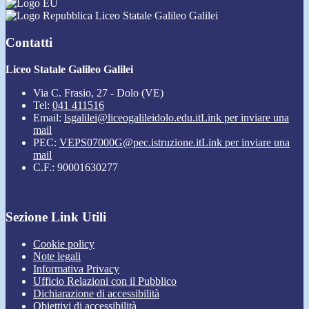
Liceo Statale Galileo Galilei
Contatti
Liceo Statale Galileo Galilei
Via C. Frasio, 27 - Dolo (VE)
Tel:
041 411516
Email:
lsgalilei@liceogalileidolo.edu.it
Link per inviare una
mail
PEC:
VEPS07000G@pec.istruzione.it
Link per inviare una
mail
C.F.: 90001630277
Sezione Link Utili
Cookie policy
Note legali
Informativa Privacy
Ufficio Relazioni con il Pubblico
Dichiarazione di accessibilità
Obiettivi di accessibilità