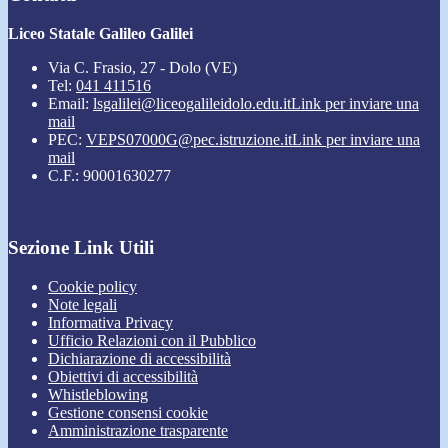
Liceo Statale Galileo Galilei
Via C. Frasio, 27 - Dolo (VE)
Tel:
041 411516
Email:
lsgalilei@liceogalileidolo.edu.it
Link per inviare una
mail
PEC:
VEPS07000G@pec.istruzione.it
Link per inviare una
mail
C.F.: 90001630277
Sezione Link Utili
Cookie policy
Note legali
Informativa Privacy
Ufficio Relazioni con il Pubblico
Dichiarazione di accessibilità
Obiettivi di accessibilità
Whistleblowing
Gestione consensi cookie
Amministrazione trasparente