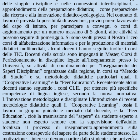
delle singole discipline e nelle connessioni interdisciplinari, -
approfondimento della preparazione didattica; - come preparazione
alla ricerca e alla innovazione didattico-pedagogica. Nel contratto di
lavoro è prevista la possibilità di assentarsi, previo parere favorevole
del capo di istituto, per partecipare a convegni o corsi di
aggiornamento per un numero massimo di 5 giorni, altre attività si
possono seguire di pomeriggio. Si sono svolti presso il Nostro Liceo
corsi di alfabetizzazione informatica e per la produzione di materiali
didattici multimediali, alcuni docenti hanno seguito inoltre i corsi
delle TIC. Docenti della scuola sono impegnati in Master, Corsi di
Perfezionamento in discipline legate all’insegnamento presso le
Università, su attività di coordinamento per “Insegnamento dei
Saperi Disciplinari” organizzate dalla regione, in corsi su “Metodo
di Studio” e su metodologie didattiche particolari quali il
“Cooperative Learning” e la “Peer Education”. Recentemente alcuni
docenti stanno seguendo i corsi CLIL, per ottenere più specifiche
competenze di lingua inglese, secondo la nuova normativa.
L’Innovazione metodologica e disciplinare L'introduzione di recenti
metodologie didattiche quali il "Cooperative Learning", ossia il
lavoro in gruppo guidato e mediato dal docente, e la "Peer
Education", cioè la trasmissione del "sapere" da studente esperto a
studente non esperto sempre con la supervisione dell'adulto,
focalizza il processo di insegnamento-apprendimento sulla
costruzione consapevole del sapere da parte dello studente stesso. La
motivazione, l'interesse devono partire dallo studente, che arriverà a