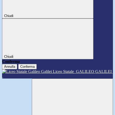
Chiudi
Chiudi
Conferma
Annulla
Conferma
Liceo Statale
GALILEO GALILEI