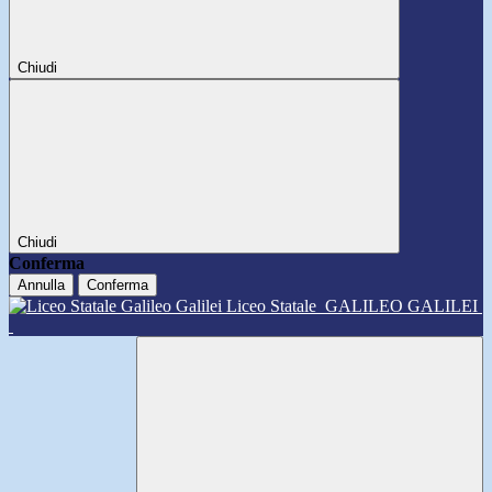
Chiudi
Chiudi
Conferma
Annulla
Conferma
Liceo Statale
GALILEO GALILEI