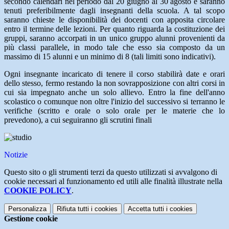
secondo calendari nel periodo dal 20 giugno al 30 agosto e saranno
tenuti preferibilmente dagli insegnanti della scuola. A tal scopo
saranno chieste le disponibilità dei docenti con apposita circolare
entro il termine delle lezioni. Per quanto riguarda la costituzione dei
gruppi, saranno accorpati in un unico gruppo alunni provenienti da
più classi parallele, in modo tale che esso sia composto da un
massimo di 15 alunni e un minimo di 8 (tali limiti sono indicativi).
Ogni insegnante incaricato di tenere il corso stabilirà date e orari
dello stesso, fermo restando la non sovrapposizione con altri corsi in
cui sia impegnato anche un solo allievo. Entro la fine dell'anno
scolastico o comunque non oltre l'inizio del successivo si terranno le
verifiche (scritto e orale o solo orale per le materie che lo
prevedono), a cui seguiranno gli scrutini finali
Notizie
Questo sito o gli strumenti terzi da questo utilizzati si avvalgono di
cookie necessari al funzionamento ed utili alle finalità illustrate nella
COOKIE POLICY
.
Personalizza
Rifiuta tutti
i cookies
Accetta tutti
i cookies
Gestione cookie