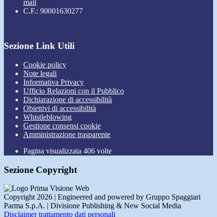
mail
C.F.: 90001630277
Sezione Link Utili
Cookie policy
Note legali
Informativa Privacy
Ufficio Relazioni con il Pubblico
Dichiarazione di accessibilità
Obiettivi di accessibilità
Whistleblowing
Gestione consensi cookie
Amministrazione trasparente
Pagina visualizzata
406
volte
Sezione Copyright
Copyright 2026 | Engineered and powered by Gruppo Spaggiari
Parma S.p.A. | Divisione Publishing & New Social Media
Disclaimer trattamento dati personali