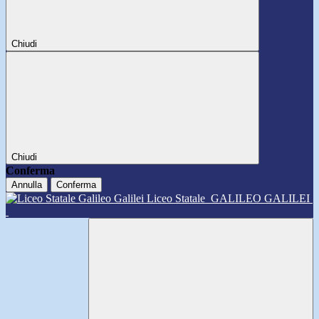
Chiudi
Chiudi
Conferma
Annulla
Conferma
Liceo Statale
GALILEO GALILEI