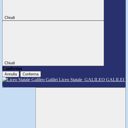
Chiudi
Chiudi
Conferma
Annulla
Conferma
Liceo Statale
GALILEO GALILEI